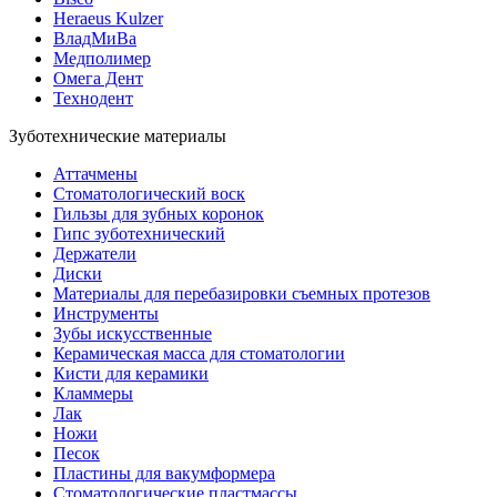
Heraeus Kulzer
ВладМиВа
Медполимер
Омега Дент
Технодент
Зуботехнические материалы
Аттачмены
Стоматологический воск
Гильзы для зубных коронок
Гипс зуботехнический
Держатели
Диски
Материалы для перебазировки съемных протезов
Инструменты
Зубы искусственные
Керамическая масса для стоматологии
Кисти для керамики
Кламмеры
Лак
Ножи
Песок
Пластины для вакумформера
Стоматологические пластмассы