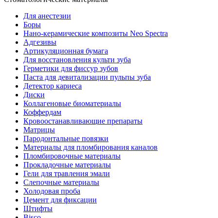
Для анестезии
Боры
Нано-керамические композиты Neo Spectra
Адгезивы
Артикуляционная бумага
Для восстановления культи зуба
Герметики для фиссур зубов
Паста для девитализации пульпы зуба
Детектор кариеса
Диски
Коллагеновые биоматериалы
Коффердам
Кровоостанавливающие препараты
Матрицы
Пародонтальные повязки
Материалы для пломбирования каналов
Пломбировочные материалы
Прокладочные материалы
Гели для травления эмали
Слепочные материалы
Холодовая проба
Цемент для фиксации
Штифты
Bisco