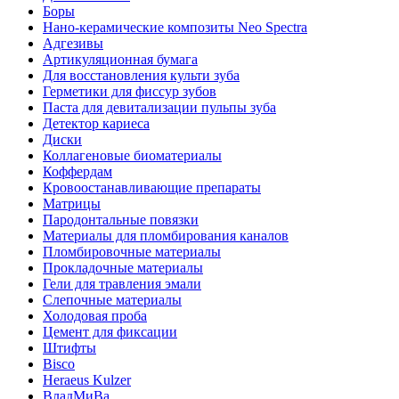
Боры
Нано-керамические композиты Neo Spectra
Адгезивы
Артикуляционная бумага
Для восстановления культи зуба
Герметики для фиссур зубов
Паста для девитализации пульпы зуба
Детектор кариеса
Диски
Коллагеновые биоматериалы
Коффердам
Кровоостанавливающие препараты
Матрицы
Пародонтальные повязки
Материалы для пломбирования каналов
Пломбировочные материалы
Прокладочные материалы
Гели для травления эмали
Слепочные материалы
Холодовая проба
Цемент для фиксации
Штифты
Bisco
Heraeus Kulzer
ВладМиВа