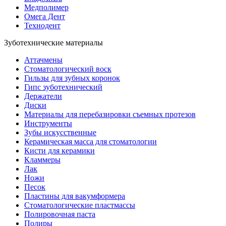
Медполимер
Омега Дент
Технодент
Зуботехнические материалы
Аттачмены
Стоматологический воск
Гильзы для зубных коронок
Гипс зуботехнический
Держатели
Диски
Материалы для перебазировки съемных протезов
Инструменты
Зубы искусственные
Керамическая масса для стоматологии
Кисти для керамики
Кламмеры
Лак
Ножи
Песок
Пластины для вакумформера
Стоматологические пластмассы
Полировочная паста
Полиры